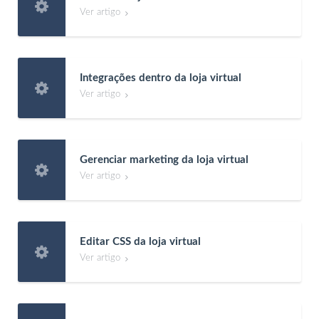

Ver artigo

Integrações dentro da loja virtual

Ver artigo

Gerenciar marketing da loja virtual

Ver artigo

Editar CSS da loja virtual

Ver artigo
