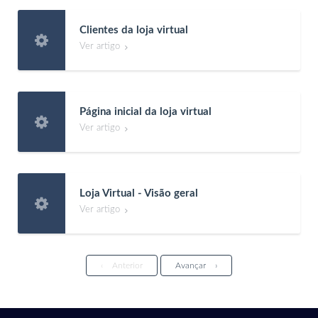
Clientes da loja virtual

Ver artigo

Página inicial da loja virtual

Ver artigo

Loja Virtual - Visão geral

Ver artigo

‹
Anterior
Avançar
›