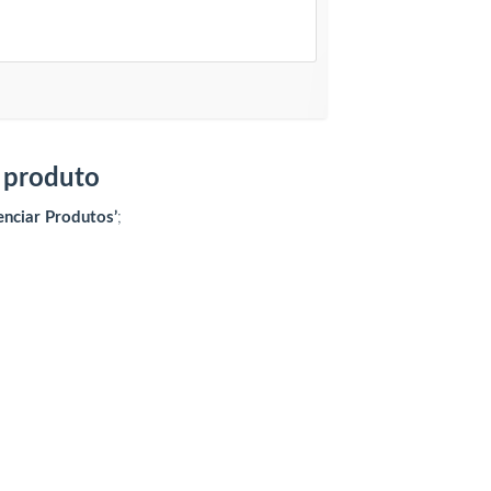
o produto
enciar Produtos’
;