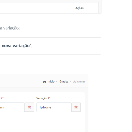
a variação;
ir nova variação’
;