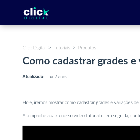
Click Digital
Tutoriais
Produtos
Como cadastrar grades e 
Atualizado
:
há 2 anos
Hoje, iremos mostrar como cadastrar grades e variações de
Acompanhe abaixo nosso vídeo tutorial e, em seguida, confi