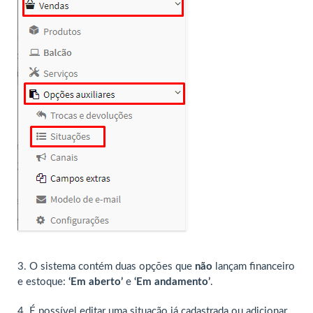
3. O sistema contém duas opções que
não
lançam financeiro
e estoque:
‘Em aberto’
e
‘Em andamento’
.
4. É possível editar uma situação já cadastrada ou adicionar