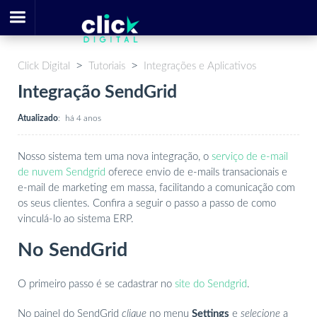
Click Digital
Tutoriais
Integrações e Aplicativos
Integração SendGrid
Atualizado
:
há 4 anos
Nosso sistema tem uma nova integração, o
serviço de e-mail
de nuvem Sendgrid
oferece envio de e-mails transacionais e
e-mail de marketing em massa, facilitando a comunicação com
os seus clientes. Confira a seguir o passo a passo de como
vinculá-lo ao sistema ERP.
No SendGrid
O primeiro passo é se cadastrar no
site do Sendgrid
.
No painel do SendGrid
clique
no menu
Settings
e
selecione
a